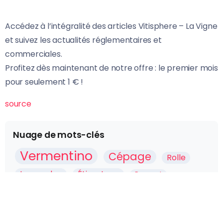
Accédez à l’intégralité des articles Vitisphere – La Vigne
et suivez les actualités réglementaires et
commerciales.
Profitez dès maintenant de notre offre : le premier mois
pour seulement 1 € !
source
Nuage de mots-clés
Vermentino
Cépage
Rolle
Languedoc
Étiquetage
Peuvent
Vermentino Cépage
Vitisphere
Pays
Avenir
Italien Vermentino Vitisphere
Cépage Italien Vermentino
Vermentino Vitisphere