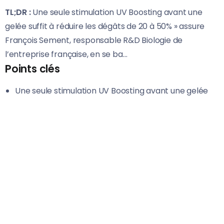
TL;DR :
Une seule stimulation UV Boosting avant une
gelée suffit à réduire les dégâts de 20 à 50% » assure
François Sement, responsable R&D Biologie de
l’entreprise française, en se ba…
Points clés
Une seule stimulation UV Boosting avant une gelée
suffit à réduire les dégâts de 20 à 50% » assure
François Sement, responsable R&D Biol…
Les flashs de lumière auraient un effet direct sur le
potentiel fructifère de la vigne.
A Bordeaux, le 1er avril 2022, des machines UV
Boosting sont passées dans une parcelle de
cabernet franc et une parcelle de merlot 48
heures…
« Cette température a perduré 2 jours d’affilé dans la