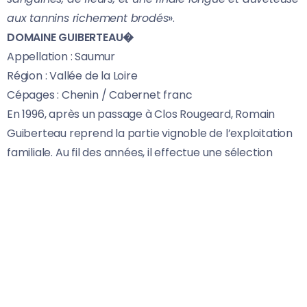
aux tannins richement brodés
».
DOMAINE GUIBERTEAU�
Appellation : Saumur
Région : Vallée de la Loire
Cépages : Chenin / Cabernet franc
En 1996, après un passage à Clos Rougeard, Romain
Guiberteau reprend la partie vignoble de l’exploitation
familiale. Au fil des années, il effectue une sélection
parcellaire rigoureuse qui le conduit en 2002 à diviser
l’ensemble des vignes exploitées en deux entreprises
distinctes : le domaine du Fougeré et le domaine
Guiberteau. La première société livre la totalité de sa
production de raisins à la Cave coopérative des
vignerons de Saumur (CCVS) ; la seconde est
reconvertie à la culture biologique. Sur le domaine
éponyme, Romain Guiberteau produit quatre cuvées