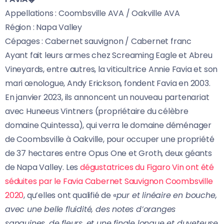
Appellations : Coombsville AVA / Oakville AVA
Région : Napa Valley
Cépages : Cabernet sauvignon / Cabernet franc
Ayant fait leurs armes chez Screaming Eagle et Abreu
Vineyards, entre autres, la viticultrice Annie Favia et son
mari œnologue, Andy Erickson, fondent Favia en 2003.
En janvier 2023, ils annoncent un nouveau partenariat
avec Huneeus Vintners (propriétaire du célèbre
domaine Quintessa), qui verra le domaine déménager
de Coombsville à Oakville, pour occuper une propriété
de 37 hectares entre Opus One et Groth, deux géants
de Napa Valley. Les
dégustatrices du Figaro Vin ont été
séduites par le Favia Cabernet Sauvignon Coombsville
2020
, qu’elles ont qualifié de «
pur et linéaire en bouche,
avec une belle fluidité, des notes d’oranges
sanguines, de fleurs, et une finale longue et duveteuse