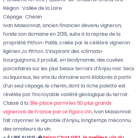
Région : Vallée de la Loire
Cépage : Chenin
Ivan Massonnat, ancien financier devenu vigneron,
fonde son domaine en 2018, suite à la reprise de la
propriété Pithon-Paillé, créée par le célèbre vigneron
ligérien Jo Pithon. S’inspirant des «
climats
»
bourguignons, il produit, en biodynamie, des cuvées
parcellaires sur les plus beaux terroirs d’Anjou noir. Secs
ou liquoreux, les vins du domaine sont élaborés à partir
d’un seul cépage, le chenin, dont la riche palette est
révélée par l’incroyable variété géologique du terroir.
Classé à la
39e place parmi les 50 plus grands
vignerons de France par Le Figaro Vin
, Ivan Massonnat
fait rayonner le vignoble d’Anjou, longtemps méconnu
des amateurs du vin.
» À LIRE AUSSI :�
Selon Chat GPT, le meilleur vin du