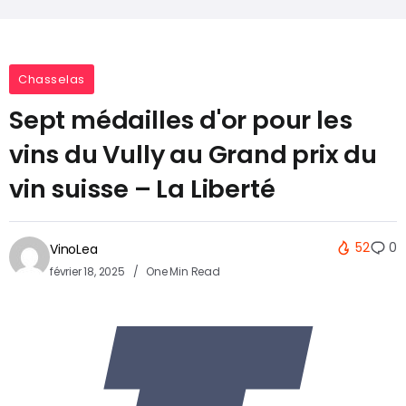
Chasselas
Sept médailles d'or pour les
vins du Vully au Grand prix du
vin suisse – La Liberté
52
0
VinoLea
février 18, 2025
One Min Read