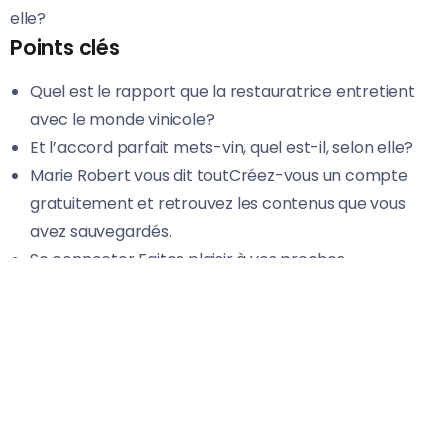
elle?
Points clés
Quel est le rapport que la restauratrice entretient
avec le monde vinicole?
Et l’accord parfait mets-vin, quel est-il, selon elle?
Marie Robert vous dit toutCréez-vous un compte
gratuitement et retrouvez les contenus que vous
avez sauvegardés.
Se connecter Faites plaisir à vos proches.
En vous abonnant, vous pouvez offrir des articles.
À lire aussi
Les meilleurs vins à moins de 20 $ pour
accompagner vos huîtres – tops recettes
Du chardonnay savoureux à 25$ et moins – Tout sur