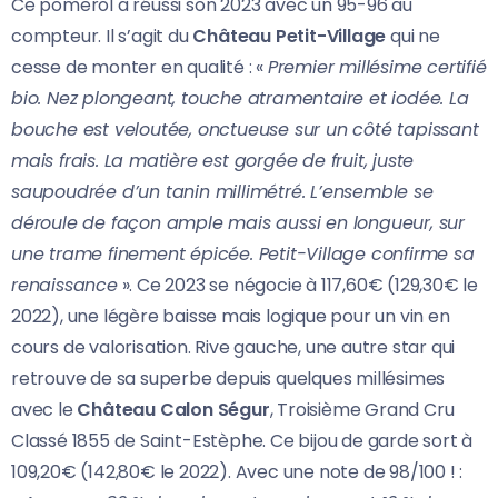
Ce pomerol a réussi son 2023 avec un 95-96 au
compteur. Il s’agit du
Château Petit-Village
qui ne
cesse de monter en qualité : «
Premier millésime certifié
bio. Nez plongeant, touche atramentaire et iodée. La
bouche est veloutée, onctueuse sur un côté tapissant
mais frais. La matière est gorgée de fruit, juste
saupoudrée d’un tanin millimétré. L’ensemble se
déroule de façon ample mais aussi en longueur, sur
une trame finement épicée. Petit-Village confirme sa
renaissance
». Ce 2023 se négocie à 117,60€ (129,30€ le
2022), une légère baisse mais logique pour un vin en
cours de valorisation. Rive gauche, une autre star qui
retrouve de sa superbe depuis quelques millésimes
avec le
Château Calon Ségur
, Troisième Grand Cru
Classé 1855 de Saint-Estèphe. Ce bijou de garde sort à
109,20€ (142,80€ le 2022). Avec une note de 98/100 ! :