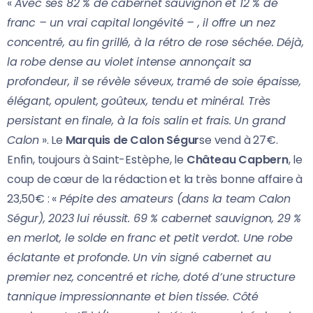
«
Avec ses 82 % de cabernet sauvignon et 12 % de
franc – un vrai capital longévité – , il offre un nez
concentré, au fin grillé, à la rétro de rose séchée. Déjà,
la robe dense au violet intense annonçait sa
profondeur, il se révèle séveux, tramé de soie épaisse,
élégant, opulent, goûteux, tendu et minéral. Très
persistant en finale, à la fois salin et frais. Un grand
Calon
». Le
Marquis de Calon Ségur
se vend à 27€.
Enfin, toujours à Saint-Estèphe, le
Château Capbern
, le
coup de cœur de la rédaction et la très bonne affaire à
23,50€ : «
Pépite des amateurs (dans la team Calon
Ségur), 2023 lui réussit. 69 % cabernet sauvignon, 29 %
en merlot, le solde en franc et petit verdot. Une robe
éclatante et profonde. Un vin signé cabernet au
premier nez, concentré et riche, doté d’une structure
tannique impressionnante et bien tissée. Côté